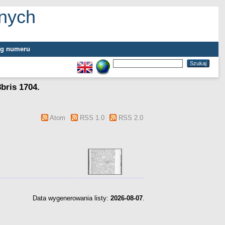
tnych
g numeru
bris 1704.
Atom
RSS 1.0
RSS 2.0
Data wygenerowania listy:
2026-08-07
.