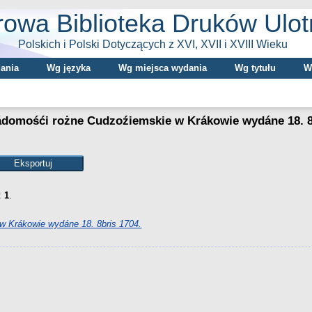
rowa Biblioteka Druków Ulo
Polskich i Polski Dotyczących z XVI, XVII i XVIII Wieku
ania
Wg języka
Wg miejsca wydania
Wg tytułu
W
ádomośći rożne Cudzoźiemskie w Krákowie wydáne 18. 8
:
1
.
 Krákowie wydáne 18. 8bris 1704.