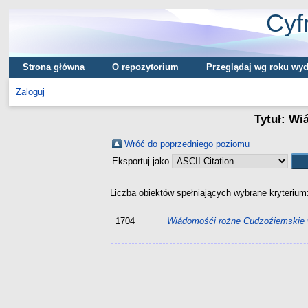
Cyf
Strona główna
O repozytorium
Przeglądaj wg roku wyd
Zaloguj
Tytuł: Wi
Wróć do poprzedniego poziomu
Eksportuj jako
Liczba obiektów spełniających wybrane kryterium
1704
Wiádomośći rożne Cudzoźiemskie w