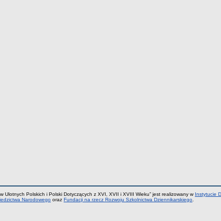
w Ulotnych Polskich i Polski Dotyczących z XVI, XVII i XVIII Wieku” jest realizowany w
Instytucie 
Dziedzictwa Narodowego
oraz
Fundacji na rzecz Rozwoju Szkolnictwa Dziennikarskiego
.