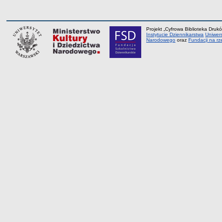
Projekt „Cyfrowa Biblioteka Drukó
Instytucie Dziennikarstwa
Uniwer
Narodowego
oraz
Fundacji na rz