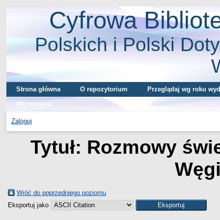
Cyfrowa Biblio
Polskich i Polski Doty
Strona główna
O repozytorium
Przeglądaj wg roku wyd
Wg numeru
Zaloguj
Tytuł: Rozmowy świe
Węgie
Wróć do poprzedniego poziomu
Eksportuj jako