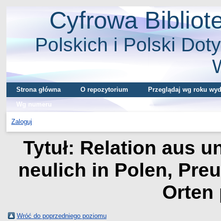
Cyfrowa Biblio
Polskich i Polski Doty
Strona główna
O repozytorium
Przeglądaj wg roku wyd
Wg numeru
Zaloguj
Tytuł: Relation aus 
neulich in Polen, Pre
Orten 
Wróć do poprzedniego poziomu