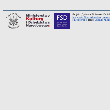
Projekt „Cyfrowa Biblioteka Drukó
Instytucie Dziennikarstwa
Uniwer
Narodowego
oraz
Fundacji na rz