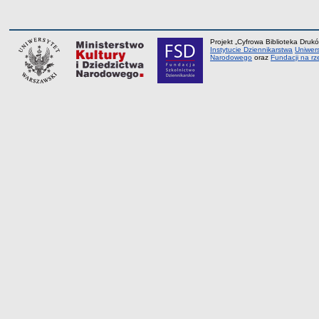
Projekt „Cyfrowa Biblioteka Drukó
Instytucie Dziennikarstwa
Uniwer
Narodowego
oraz
Fundacji na rz