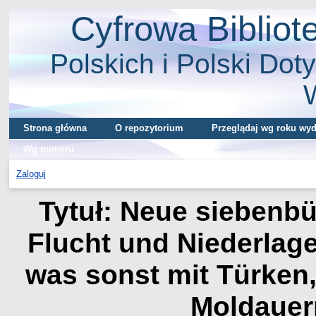
Cyfrowa Biblio
Polskich i Polski Doty
Strona główna
O repozytorium
Przeglądaj wg roku wyd
Wg numeru
Zaloguj
Tytuł: Neue siebenbü
Flucht und Niederla
was sonst mit Türken,
Moldauern