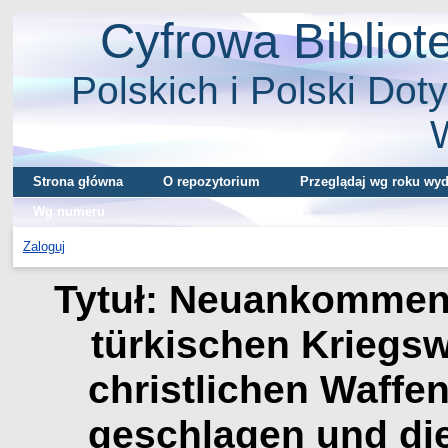
Cyfrowa Biblio
Polskich i Polski Doty
Strona główna
O repozytorium
Przeglądaj wg roku wyd
Wg numeru
Zaloguj
Tytuł: Neuankommen
türkischen Kriegsw
christlichen Waffe
geschlagen und di