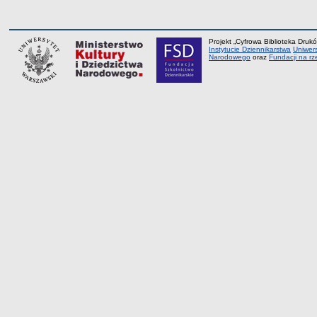
Projekt „Cyfrowa Biblioteka Drukó
Instytucie Dziennikarstwa
Uniwer
Narodowego
oraz
Fundacji na rz