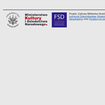
Projekt „Cyfrowa Biblioteka Drukó
Instytucie Dziennikarstwa
Uniwer
Narodowego
oraz
Fundacji na rz