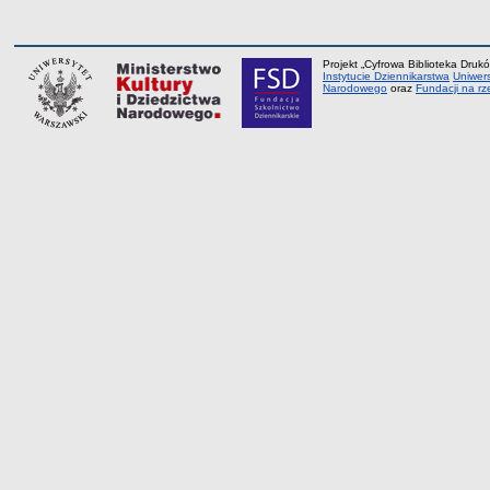
Projekt „Cyfrowa Biblioteka Drukó
Instytucie Dziennikarstwa
Uniwer
Narodowego
oraz
Fundacji na rz