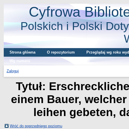
Cyfrowa Biblio
Polskich i Polski Doty
Strona główna
O repozytorium
Przeglądaj wg roku wyd
Wg numeru
Zaloguj
Tytuł: Erschrecklich
einem Bauer, welcher
leihen gebeten, d
Wróć do poprzedniego poziomu