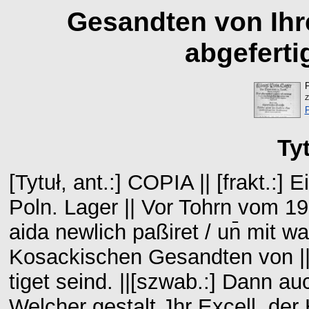
Gesandten von Ihr
abgeferti
Z
Ty
[Tytuł, ant.:] COPIA || [frakt.:]
Poln. Lager || Vor Tohrn vom 19
aida newlich paßiret / un̄ mit was
Kosackischen Gesandten von || J
tiget seind. ||[szwab.:] Dann auch
Welcher gestalt Jhr Excell. der