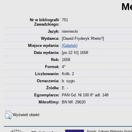
M
Nr w bibliografii
751
Zawadzkiego:
Język:
niemiecki
Wydawca:
[Dawid Fryderyk Rhete?]
Miejsce wydania:
[Gdańsk]
Data wydania:
[po 22 XI] 1658
Rok:
1658
Format:
4°
Liczbowanie:
Knlb. 2
Oznaczenia:
b. sygn.
Źródła:
E. -
Egzemplarze:
PAN Gd. Nl 100 8° adl. 148
Mikrofilmy:
BN Mf. 29620
Wyświetl obiekt
Projekt „Cyfrowa Biblioteka Drukó