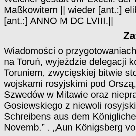
Maßkowitern || wieder [ant.:] elibe
[ant.:] ANNO M DC LVIII.||
Za
Wiadomości o przygotowaniach a
na Toruń, wyjeździe delegacji 
Toruniem, zwycięskiej bitwie sto
wojskami rosyjskimi pod Orszą
Szwedów w Mitawie oraz niepra
Gosiewskiego z niewoli rosyjski
Schreibens aus dem Königlicher
Novemb.” . „Aun Königsberg vom