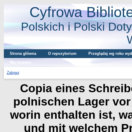
Cyfrowa Biblio
Polskich i Polski Doty
Strona główna
O repozytorium
Przeglądaj wg roku wyd
Wg numeru
Zaloguj
Copia eines Schrei
polnischen Lager vo
worin enthalten ist, wa
und mit welchem P