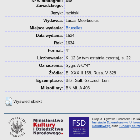
Nr w bibliografii
438
Zawadzkiego:
Język:
łaciński
Wydawca:
Lucas Meerbecius
Miejsce wydania:
Bruxelles
Data wydania:
1634
Rok:
1634
Format:
4°
Liczbowanie:
K. 12 (w tym ostatnia czysta), s. 22
Oznaczenia:
Sygn. A-C^4^
Źródła:
E. XXXIII 158. Rusa. V 328
Egzemplarze:
Bibl. Sałt.-Szczedr. Len.
Mikrofilmy:
BN Mf. A 403
Wyświetl obiekt
Projekt „Cyfrowa Biblioteka Drukó
Instytucie Dziennikarstwa
Uniwer
Narodowego
oraz
Fundacji na rz