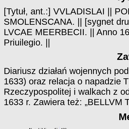
[Tytuł, ant.:] VVLADISLAI || 
SMOLENSCANA. || [sygnet druk
LVCAE MEERBECII. || Anno 1634. 
Priuilegio. ||
Za
Diariusz działań wojennych pod
1633) oraz relacja o napadzie 
Rzeczypospolitej i walkach z o
1633 r. Zawiera też: „BELLVM
M