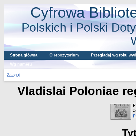
Cyfrowa Biblio
Polskich i Polski Doty
Strona główna
O repozytorium
Przeglądaj wg roku wyd
Wg numeru
Zaloguj
Vladislai Poloniae r
P
Z
P
Ty