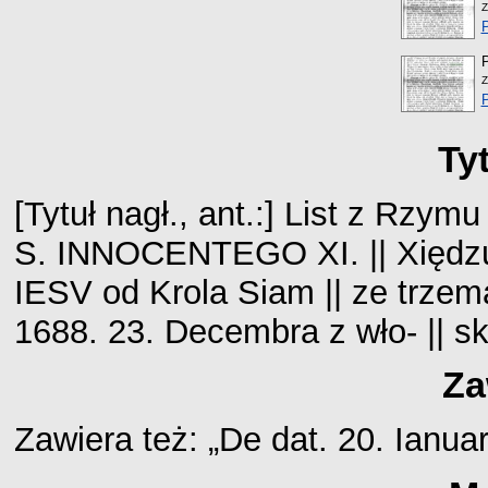
Z
Z
Ty
[Tytuł nagł., ant.:] List z Rzym
S. INNOCENTEGO XI. || Xię
IESV od Krola Siam || ze trz
1688. 23. Decembra z wło- || sk
Za
Zawiera też: „De dat. 20. Ianua