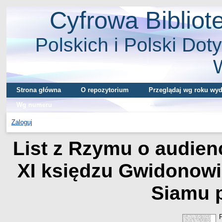
Cyfrowa Biblio
Polskich i Polski Doty
Strona główna
O repozytorium
Przeglądaj wg roku wyd
Wg numeru
Zaloguj
List z Rzymu o audien
XI księdzu Gwidonowi
Siamu 