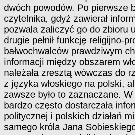
dwóch powodów. Po pierwsze był
czytelnika, gdyż zawierał infor
pozwala zaliczyć go do zbioru 
drugie pełnił funkcję religijno
bałwochwalców prawdziwym chr
informacji między obszarem wł
należała zresztą wówczas do rz
z języka włoskiego na polski, a
zawsze było to zaznaczane. W
bardzo często dostarczała infor
politycznej i polskich działań m
samego króla Jana Sobieskiego