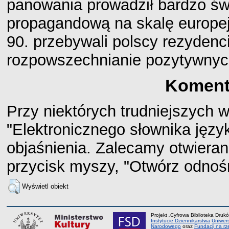
panowania prowadził bardzo św
propagandową na skalę europejs
90. przebywali polscy rezydenci
rozpowszechnianie pozytywnych
Koment
Przy niektórych trudniejszych 
"Elektronicznego słownika język
objaśnienia. Zalecamy otwiera
przycisk myszy, "Otwórz odnośn
Wyświetl obiekt
Projekt „Cyfrowa Biblioteka Drukó
Instytucie Dziennikarstwa
Uniwer
Narodowego
oraz
Fundacji na rz