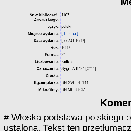
M
Nr w bibliografii
1167
Zawadzkiego:
Język:
polski
Miejsce wydania:
[B. m. dr.]
Data wydania:
[po 20 I 1689]
Rok:
1689
Format:
2°
Liczbowanie:
Knlb. 5
Oznaczenia:
Sygn. A-B^2^ [C^1^]
Źródła:
E. -
Egzemplarze:
BN XVII. 4. 144
Mikrofilmy:
BN Mf. 38437
Komen
# Włoska podstawa polskiego pr
ustalona. Tekst ten przetłumac